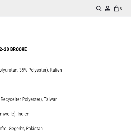
Search
Account
0
2-20 BROOKE
lyuretan, 35% Polyester), Italien
s Recycelter Polyester), Taiwan
umwolle), Indien
frei Gegerbt, Pakistan