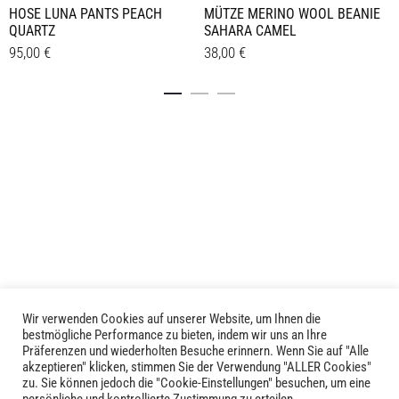
HOSE LUNA PANTS PEACH
MÜTZE MERINO WOOL BEANIE
QUARTZ
SAHARA CAMEL
95,00
€
38,00
€
Dieses
Details
Details
Produkt
weist
mehrere
Varianten
auf.
Die
Optionen
können
auf
der
Produktseite
Wir verwenden Cookies auf unserer Website, um Ihnen die
LIVID © 2024
bestmögliche Performance zu bieten, indem wir uns an Ihre
gewählt
Präferenzen und wiederholten Besuche erinnern. Wenn Sie auf "Alle
werden
akzeptieren" klicken, stimmen Sie der Verwendung "ALLER Cookies"
Kontakt
zu. Sie können jedoch die "Cookie-Einstellungen" besuchen, um eine