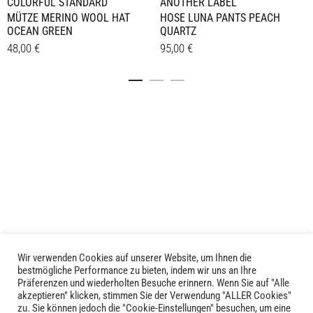
ANOTHER LABEL
COLORFUL STANDARD
HOSE LUNA PANTS PEACH
MÜTZE MERINO WOOL HAT
QUARTZ
OCEAN GREEN
95,00
€
48,00
€
Dieses
Details
Details
Produkt
weist
mehrere
Varianten
auf.
Die
Optionen
können
auf
der
Produktseite
Wir verwenden Cookies auf unserer Website, um Ihnen die
LIVID © 2024
gewählt
bestmögliche Performance zu bieten, indem wir uns an Ihre
Präferenzen und wiederholten Besuche erinnern. Wenn Sie auf "Alle
werden
akzeptieren" klicken, stimmen Sie der Verwendung "ALLER Cookies"
Kontakt
zu. Sie können jedoch die "Cookie-Einstellungen" besuchen, um eine