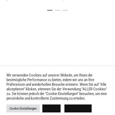
Dieses
Details
Details
Produkt
weist
mehrere
Varianten
auf.
Die
Optionen
können
auf
der
Produktseite
Wir verwenden Cookies auf unserer Website, um Ihnen die
LIVID © 2024
bestmögliche Performance zu bieten, indem wir uns an Ihre
gewählt
Präferenzen und wiederholten Besuche erinnern. Wenn Sie auf "Alle
werden
akzeptieren" klicken, stimmen Sie der Verwendung "ALLER Cookies"
Kontakt
zu. Sie können jedoch die "Cookie-Einstellungen" besuchen, um eine
persönliche und kontrollierte Zustimmung zu erteilen.
Versandkosten
Cookie Einstellungen
Ablehnen
Alle akzeptieren
Rückgabe