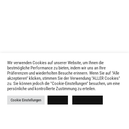
Wir verwenden Cookies auf unserer Website, um Ihnen die
LIVID © 2024
bestmögliche Performance zu bieten, indem wir uns an Ihre
Präferenzen und wiederholten Besuche erinnern. Wenn Sie auf "Alle
akzeptieren" klicken, stimmen Sie der Verwendung "ALLER Cookies"
Kontakt
zu. Sie können jedoch die "Cookie-Einstellungen" besuchen, um eine
persönliche und kontrollierte Zustimmung zu erteilen.
Versandkosten
Cookie Einstellungen
Ablehnen
Alle akzeptieren
Rückgabe
Widerruf
AGB