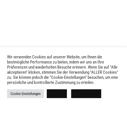
Wir verwenden Cookies auf unserer Website, um Ihnen die
LIVID © 2024
bestmögliche Performance zu bieten, indem wir uns an Ihre
Präferenzen und wiederholten Besuche erinnern. Wenn Sie auf "Alle
akzeptieren" klicken, stimmen Sie der Verwendung "ALLER Cookies"
Kontakt
zu. Sie können jedoch die "Cookie-Einstellungen" besuchen, um eine
persönliche und kontrollierte Zustimmung zu erteilen.
Versandkosten
Cookie Einstellungen
Ablehnen
Alle akzeptieren
Rückgabe
Widerruf
AGB
Impressum