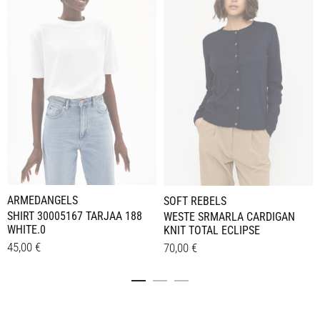
ARMEDANGELS
SOFT REBELS
SHIRT 30005167 TARJAA 188
WESTE SRMARLA CARDIGAN
WHITE.0
KNIT TOTAL ECLIPSE
45,00
€
70,00
€
Dieses
Dieses
Details
Details
Produkt
Produkt
weist
weist