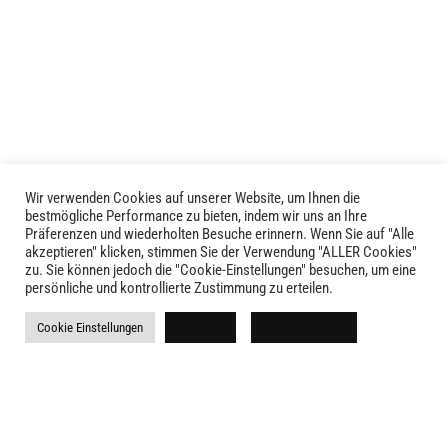
mehrere
mehrere
Varianten
Varianten
auf.
auf.
Die
Die
Optionen
Optionen
können
können
auf
auf
der
der
Produktseite
Produktseite
Wir verwenden Cookies auf unserer Website, um Ihnen die
LIVID © 2024
bestmögliche Performance zu bieten, indem wir uns an Ihre
gewählt
gewählt
Präferenzen und wiederholten Besuche erinnern. Wenn Sie auf "Alle
werden
werden
akzeptieren" klicken, stimmen Sie der Verwendung "ALLER Cookies"
Kontakt
zu. Sie können jedoch die "Cookie-Einstellungen" besuchen, um eine
persönliche und kontrollierte Zustimmung zu erteilen.
Versandkosten
Cookie Einstellungen
Ablehnen
Alle akzeptieren
Rückgabe
Widerruf
AGB
Impressum