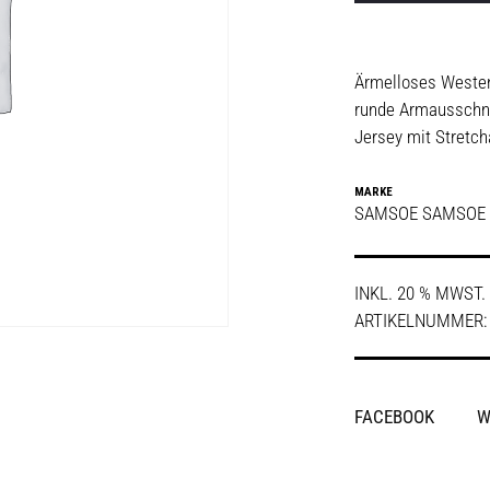
Ärmelloses Westen
runde Armausschnit
Jersey mit Stretcha
MARKE
SAMSOE SAMSOE
INKL. 20 % MWST.
ARTIKELNUMMER
SHARE
FACEBOOK
W