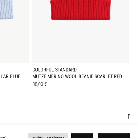
COLORFUL STANDARD
MO
OLAR BLUE
MÜTZE MERINO WOOL BEANIE SCARLET RED
HO
38,00
€
90
Details
Det
Go
to
top