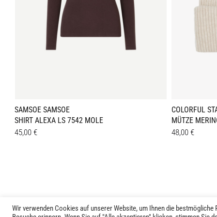
SAMSOE SAMSOE
COLORFUL ST
SHIRT ALEXA LS 7542 MOLE
MÜTZE MERIN
45,00
€
48,00
€
Dieses
Details
Details
Produkt
weist
mehrere
Varianten
auf.
Wir verwenden Cookies auf unserer Website, um Ihnen die bestmögliche P
LIVID © 2024
Die
Kontakt
Versandkosten
Rückgabe