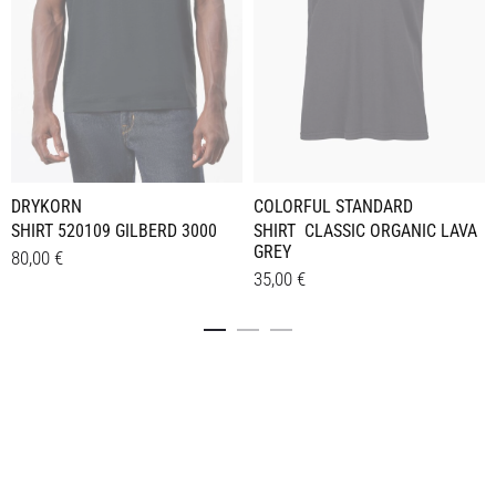
COLORFUL STANDARD
DRYKORN
SHIRT CLASSIC ORGANIC LAVA
SHIRT 520109 GILBERD 3000
GREY
80,00
€
35,00
€
Dieses
Details
Dieses
Details
Produkt
Produkt
weist
weist
mehrere
mehrere
Varianten
Varianten
auf.
auf.
Die
Die
Optionen