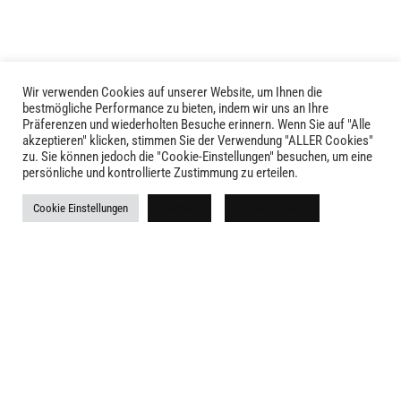
Optionen
können
können
auf
auf
der
der
Produktseite
Produktseite
Wir verwenden Cookies auf unserer Website, um Ihnen die
gewählt
LIVID © 2024
bestmögliche Performance zu bieten, indem wir uns an Ihre
gewählt
werden
Präferenzen und wiederholten Besuche erinnern. Wenn Sie auf "Alle
werden
akzeptieren" klicken, stimmen Sie der Verwendung "ALLER Cookies"
Kontakt
zu. Sie können jedoch die "Cookie-Einstellungen" besuchen, um eine
persönliche und kontrollierte Zustimmung zu erteilen.
Versandkosten
Cookie Einstellungen
Ablehnen
Alle akzeptieren
Rückgabe
Widerruf
AGB
Impressum
Datenschutz
Newsletter