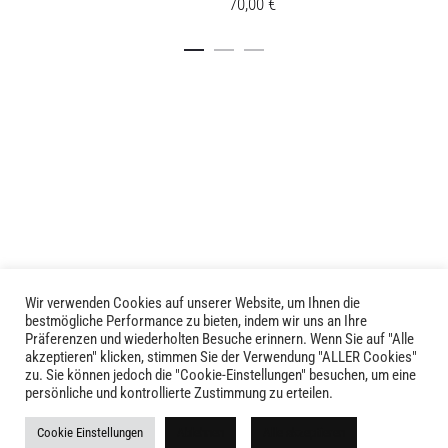
70,00
€
Dieses
Details
Details
Produkt
weist
mehrere
Varianten
auf.
Die
Optionen
können
auf
der
Produktseite
Wir verwenden Cookies auf unserer Website, um Ihnen die
gewählt
LIVID © 2024
bestmögliche Performance zu bieten, indem wir uns an Ihre
werden
Präferenzen und wiederholten Besuche erinnern. Wenn Sie auf "Alle
akzeptieren" klicken, stimmen Sie der Verwendung "ALLER Cookies"
Kontakt
zu. Sie können jedoch die "Cookie-Einstellungen" besuchen, um eine
persönliche und kontrollierte Zustimmung zu erteilen.
Versandkosten
Cookie Einstellungen
Ablehnen
Alle akzeptieren
Rückgabe