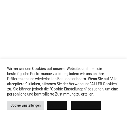
Wir verwenden Cookies auf unserer Website, um Ihnen die
LIVID © 2024
bestmögliche Performance zu bieten, indem wir uns an Ihre
Präferenzen und wiederholten Besuche erinnern. Wenn Sie auf "Alle
akzeptieren" klicken, stimmen Sie der Verwendung "ALLER Cookies"
Kontakt
zu. Sie können jedoch die "Cookie-Einstellungen" besuchen, um eine
persönliche und kontrollierte Zustimmung zu erteilen.
Versandkosten
Cookie Einstellungen
Ablehnen
Alle akzeptieren
Rückgabe
Widerruf
AGB