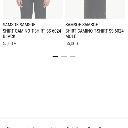
SAMSOE SAMSOE
SAMSOE SAMSOE
SHIRT CAMINO T-SHIRT SS 6024
SHIRT CAMINO T-SHIRT SS 6024
BLACK
MOLE
55,00
€
55,00
€
Dieses
Dieses
Details
Details
Produkt
Produkt
weist
weist
mehrere
mehrere
Varianten
Varianten
auf.
auf.
Die
Die
Optionen
Optionen
können
können
auf
auf
der
der
Produktseite
Produktseite