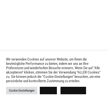
Produkt
weist
mehrere
Varianten
auf.
Die
Optionen
können
auf
der
Produktseite
Wir verwenden Cookies auf unserer Website, um Ihnen die
LIVID © 2024
bestmögliche Performance zu bieten, indem wir uns an Ihre
gewählt
Präferenzen und wiederholten Besuche erinnern. Wenn Sie auf "Alle
werden
akzeptieren" klicken, stimmen Sie der Verwendung "ALLER Cookies"
Kontakt
zu. Sie können jedoch die "Cookie-Einstellungen" besuchen, um eine
persönliche und kontrollierte Zustimmung zu erteilen.
Versandkosten
Cookie Einstellungen
Ablehnen
Alle akzeptieren
Rückgabe
Widerruf