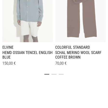
ELVINE
COLORFUL STANDARD
HEMD OSSIAN TENCEL ENGLISH
SCHAL MERINO WOOL SCARF
BLUE
COFFEE BROWN
150,00
€
70,00
€
Dieses
Details
Details
Produkt
weist
mehrere
Varianten
auf.
Die