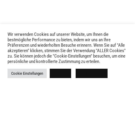
Optionen
können
auf
der
Produktseite
Wir verwenden Cookies auf unserer Website, um Ihnen die
LIVID © 2024
bestmögliche Performance zu bieten, indem wir uns an Ihre
gewählt
Präferenzen und wiederholten Besuche erinnern. Wenn Sie auf "Alle
werden
akzeptieren" klicken, stimmen Sie der Verwendung "ALLER Cookies"
Kontakt
zu. Sie können jedoch die "Cookie-Einstellungen" besuchen, um eine
persönliche und kontrollierte Zustimmung zu erteilen.
Versandkosten
Cookie Einstellungen
Ablehnen
Alle akzeptieren
Rückgabe
Widerruf
AGB
Impressum
Datenschutz
Newsletter