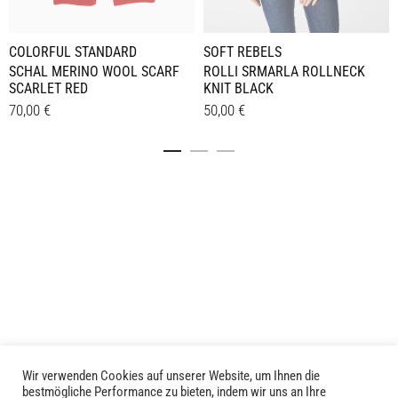
COLORFUL STANDARD
SOFT REBELS
SCHAL MERINO WOOL SCARF
ROLLI SRMARLA ROLLNECK
SCARLET RED
KNIT BLACK
70,00
€
50,00
€
Dieses
Details
Details
Produkt
weist
mehrere
Varianten
auf.
Die
Optionen
können
auf
der
Produktseite
Wir verwenden Cookies auf unserer Website, um Ihnen die
LIVID © 2024
bestmögliche Performance zu bieten, indem wir uns an Ihre
gewählt