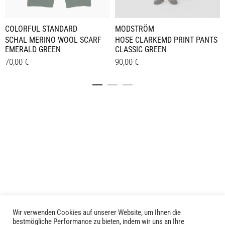
COLORFUL STANDARD
MODSTRÖM
SCHAL MERINO WOOL SCARF
HOSE CLARKEMD PRINT PANTS
EMERALD GREEN
CLASSIC GREEN
70,00
€
90,00
€
Dieses
Details
Details
Produkt
weist
mehrere
Varianten
auf.
Die
Optionen
können
auf
der
Produktseite
Wir verwenden Cookies auf unserer Website, um Ihnen die
LIVID © 2024
bestmögliche Performance zu bieten, indem wir uns an Ihre
gewählt