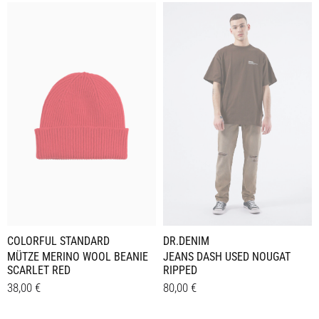
COLORFUL STANDARD
DR.DENIM
MÜTZE MERINO WOOL BEANIE
JEANS DASH USED NOUGAT
SCARLET RED
RIPPED
38,00
€
80,00
€
Dieses
Details
Details