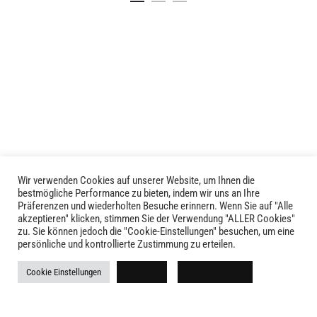
Produkt
weist
mehrere
Varianten
auf.
Die
Optionen
können
auf
der
Produktseite
Wir verwenden Cookies auf unserer Website, um Ihnen die
LIVID © 2024
bestmögliche Performance zu bieten, indem wir uns an Ihre
gewählt
Präferenzen und wiederholten Besuche erinnern. Wenn Sie auf "Alle
werden
akzeptieren" klicken, stimmen Sie der Verwendung "ALLER Cookies"
Kontakt
zu. Sie können jedoch die "Cookie-Einstellungen" besuchen, um eine
persönliche und kontrollierte Zustimmung zu erteilen.
Versandkosten
Cookie Einstellungen
Ablehnen
Alle akzeptieren
Rückgabe
Widerruf