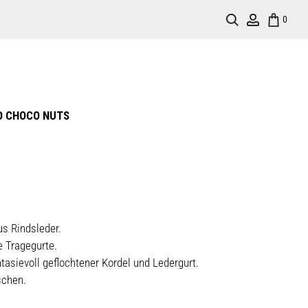
Search
Account
0
O CHOCO NUTS
s Rindsleder.
 Tragegurte.
tasievoll geflochtener Kordel und Ledergurt.
schen.