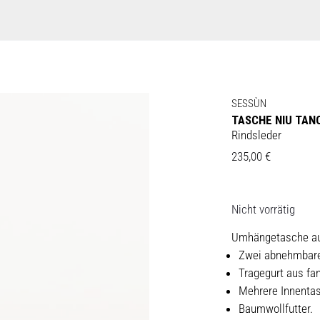
SESSÙN
TASCHE NIU TAN
Rindsleder
235,00
€
Nicht vorrätig
Umhängetasche au
Zwei abnehmbare
Tragegurt aus fan
Mehrere Innenta
Baumwollfutter.