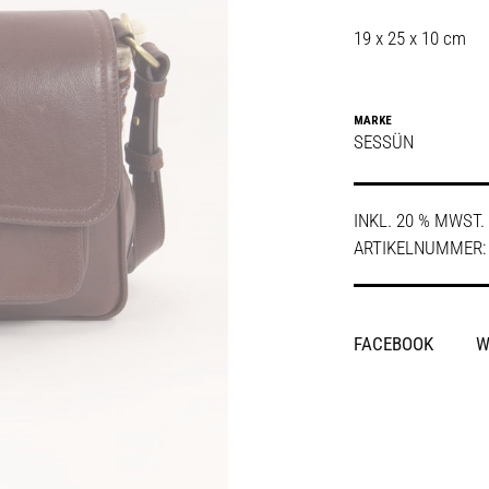
19 x 25 x 10 cm
MARKE
SESSÜN
INKL. 20 % MWST.
ARTIKELNUMMER
SHARE
FACEBOOK
W