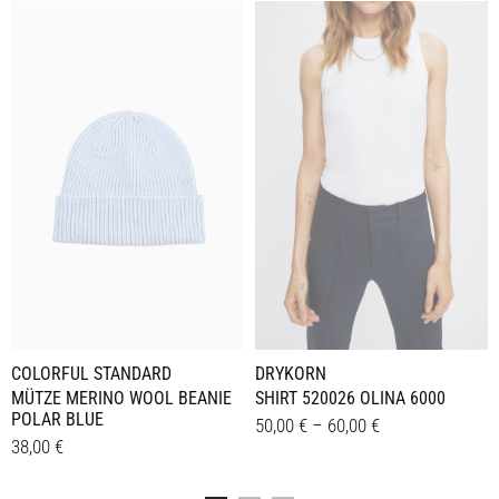
DRYKORN
COLORFUL STANDARD
SHIRT 520026 OLINA 6000
MÜTZE MERINO WOOL BEANIE
POLAR BLUE
50,00
€
–
60,00
€
38,00
€
Dieses
Details
Details
Produkt