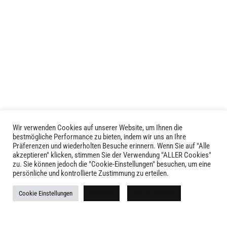
weist
mehrere
Varianten
auf.
Die
Optionen
können
auf
der
Produktseite
Wir verwenden Cookies auf unserer Website, um Ihnen die
gewählt
LIVID © 2024
bestmögliche Performance zu bieten, indem wir uns an Ihre
werden
Präferenzen und wiederholten Besuche erinnern. Wenn Sie auf "Alle
akzeptieren" klicken, stimmen Sie der Verwendung "ALLER Cookies"
Kontakt
zu. Sie können jedoch die "Cookie-Einstellungen" besuchen, um eine
persönliche und kontrollierte Zustimmung zu erteilen.
Versandkosten
Cookie Einstellungen
Ablehnen
Alle akzeptieren
Rückgabe
Widerruf