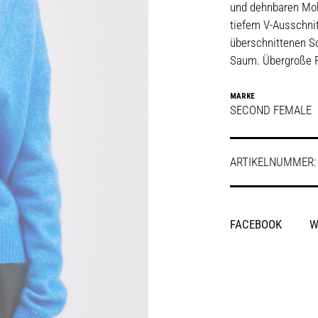
und dehnbaren Moha
tiefem V-Ausschni
überschnittenen Sc
Saum. Übergroße 
MARKE
SECOND FEMALE
ARTIKELNUMMER
SHARE
FACEBOOK
W