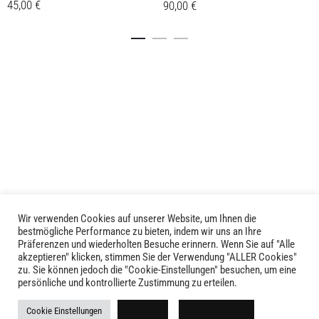
45,00
€
90,00
€
Dieses
Dieses
Details
Details
Produkt
Produkt
weist
weist
mehrere
mehrere
Varianten
Varianten
auf.
auf.
Die
Die
Optionen
Optionen
können
können
auf
auf
der
der
Produktseite
Produktseite
Wir verwenden Cookies auf unserer Website, um Ihnen die
LIVID © 2024
bestmögliche Performance zu bieten, indem wir uns an Ihre
gewählt
gewählt
Präferenzen und wiederholten Besuche erinnern. Wenn Sie auf "Alle
werden
werden
akzeptieren" klicken, stimmen Sie der Verwendung "ALLER Cookies"
Kontakt
zu. Sie können jedoch die "Cookie-Einstellungen" besuchen, um eine
persönliche und kontrollierte Zustimmung zu erteilen.
Versandkosten
Cookie Einstellungen
Ablehnen
Alle akzeptieren
Rückgabe