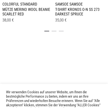
COLORFUL STANDARD
SAMSOE SAMSOE
MÜTZE MERINO WOOL BEANIE
T-SHIRT KRONOS O-N SS 273
SCARLET RED
DARKEST SPRUCE
38,00
€
35,00
€
Dieses
Details
Details
Produkt
weist
mehrere
Varianten
auf.
Die
Optionen
können
auf
der
Produktseite
Wir verwenden Cookies auf unserer Website, um Ihnen die
LIVID © 2024
bestmögliche Performance zu bieten, indem wir uns an Ihre
gewählt
Präferenzen und wiederholten Besuche erinnern. Wenn Sie auf "Alle
werden
akzeptieren" klicken, stimmen Sie der Verwendung "ALLER Cookies"
Kontakt