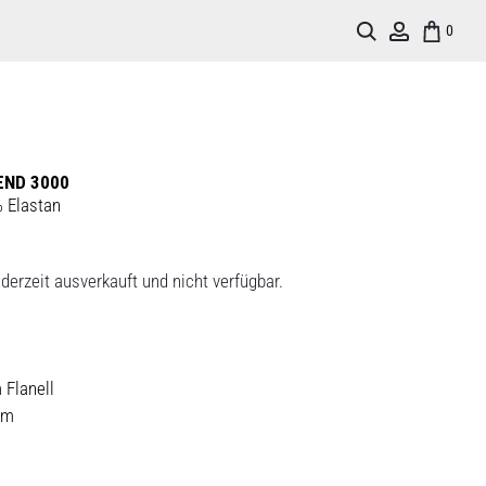
Search
Account
0
END 3000
 Elastan
derzeit ausverkauft und nicht verfügbar.
Flanell
rm