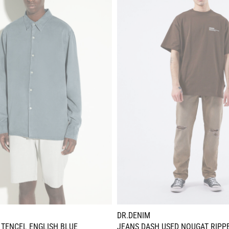
DR.DENIM
 TENCEL ENGLISH BLUE
JEANS DASH USED NOUGAT RIPP