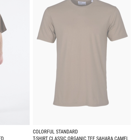
COLORFUL STANDARD
CO
ED
T-SHIRT CLASSIC ORGANIC TEE SAHARA CAMEL
MÜ