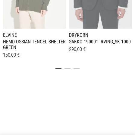
ELVINE
DRYKORN
HEMD OSSIAN TENCEL SHELTER
SAKKO 190001 IRVING_SK 1000
GREEN
290,00
€
150,00
€
Dieses
Details
Dieses
Details
Produkt
Produkt
weist
weist
mehrere
mehrere
Varianten
Varianten
auf.
auf.
Die
Die
Optionen
Optionen
können
können
auf
auf
der