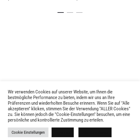
Details
Details
Wir verwenden Cookies auf unserer Website, um Ihnen die
LIVID © 2024
bestmögliche Performance zu bieten, indem wir uns an Ihre
Präferenzen und wiederholten Besuche erinnern. Wenn Sie auf "Alle
akzeptieren" klicken, stimmen Sie der Verwendung "ALLER Cookies"
Kontakt
zu. Sie können jedoch die "Cookie-Einstellungen" besuchen, um eine
persönliche und kontrollierte Zustimmung zu erteilen.
Versandkosten
Cookie Einstellungen
Ablehnen
Alle akzeptieren
Rückgabe