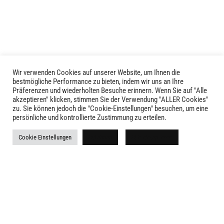
Wir verwenden Cookies auf unserer Website, um Ihnen die
LIVID © 2024
bestmögliche Performance zu bieten, indem wir uns an Ihre
Präferenzen und wiederholten Besuche erinnern. Wenn Sie auf "Alle
akzeptieren" klicken, stimmen Sie der Verwendung "ALLER Cookies"
Kontakt
zu. Sie können jedoch die "Cookie-Einstellungen" besuchen, um eine
persönliche und kontrollierte Zustimmung zu erteilen.
Versandkosten
Cookie Einstellungen
Ablehnen
Alle akzeptieren
Rückgabe
Widerruf
AGB
Impressum
Datenschutz