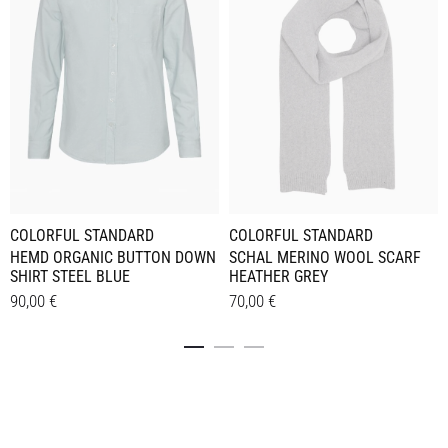
COLORFUL STANDARD
COLORFUL STANDARD
HEMD ORGANIC BUTTON DOWN
SCHAL MERINO WOOL SCARF
SHIRT STEEL BLUE
HEATHER GREY
90,00
€
70,00
€
Dieses
Details
Details
Produkt
weist
mehrere
Varianten