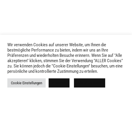
auf.
Die
Optionen
können
auf
der
Produktseite
Wir verwenden Cookies auf unserer Website, um Ihnen die
LIVID © 2024
bestmögliche Performance zu bieten, indem wir uns an Ihre
gewählt
Präferenzen und wiederholten Besuche erinnern. Wenn Sie auf "Alle
werden
akzeptieren" klicken, stimmen Sie der Verwendung "ALLER Cookies"
Kontakt
zu. Sie können jedoch die "Cookie-Einstellungen" besuchen, um eine
persönliche und kontrollierte Zustimmung zu erteilen.
Versandkosten
Cookie Einstellungen
Ablehnen
Alle akzeptieren
Rückgabe
Widerruf
AGB
Impressum
Datenschutz