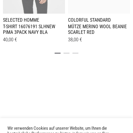
SELECTED HOMME
COLORFUL STANDARD
T-SHIRT 16076191 SLHNEW
MÜTZE MERINO WOOL BEANIE
PIMA 3PACK NAVY BLA
SCARLET RED
40,00
€
38,00
€
Dieses
Details
Details
Produkt
weist
mehrere
Varianten
auf.
Die
Optionen
können
auf
der
Produktseite
Wir verwenden Cookies auf unserer Website, um Ihnen die
LIVID © 2024