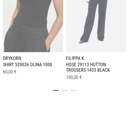
FILIPPA K.
DRYKORN
HOSE 29113 HUTTON
SHIRT 520026 OLINA 1000
TROUSERS 1433 BLACK
60,00
€
190,00
€
Dieses
Details
Dieses
Details
Produkt
Produkt
weist
weist
mehrere
mehrere
Varianten
Varianten
auf.
auf.
Die
Die
Optionen