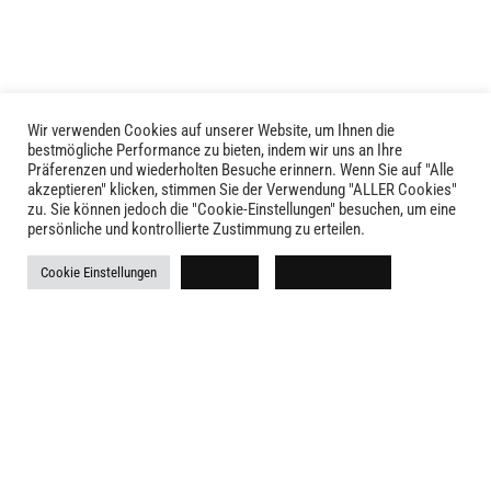
Optionen
können
können
auf
auf
der
der
Produktseite
Produktseite
gewählt
Wir verwenden Cookies auf unserer Website, um Ihnen die
LIVID © 2024
bestmögliche Performance zu bieten, indem wir uns an Ihre
gewählt
werden
Präferenzen und wiederholten Besuche erinnern. Wenn Sie auf "Alle
werden
akzeptieren" klicken, stimmen Sie der Verwendung "ALLER Cookies"
Kontakt
zu. Sie können jedoch die "Cookie-Einstellungen" besuchen, um eine
persönliche und kontrollierte Zustimmung zu erteilen.
Versandkosten
Cookie Einstellungen
Ablehnen
Alle akzeptieren
Rückgabe
Widerruf
AGB
Impressum
Datenschutz
Newsletter