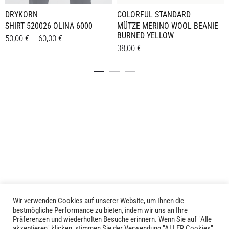
DRYKORN
COLORFUL STANDARD
SHIRT 520026 OLINA 6000
MÜTZE MERINO WOOL BEANIE
BURNED YELLOW
50,00
€
–
60,00
€
38,00
€
Dieses
Details
Details
Produkt
weist
mehrere
Varianten
auf.
Die
Optionen
können
auf
der
Produktseite
gewählt
Wir verwenden Cookies auf unserer Website, um Ihnen die
LIVID © 2024
bestmögliche Performance zu bieten, indem wir uns an Ihre
werden
Präferenzen und wiederholten Besuche erinnern. Wenn Sie auf "Alle
akzeptieren" klicken, stimmen Sie der Verwendung "ALLER Cookies"