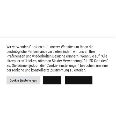
Varianten
auf.
auf.
Die
Die
Optionen
Optionen
können
können
auf
auf
der
der
Produktseite
Produktseite
gewählt
Wir verwenden Cookies auf unserer Website, um Ihnen die
LIVID © 2024
bestmögliche Performance zu bieten, indem wir uns an Ihre
gewählt
werden
Präferenzen und wiederholten Besuche erinnern. Wenn Sie auf "Alle
werden
akzeptieren" klicken, stimmen Sie der Verwendung "ALLER Cookies"
Kontakt
zu. Sie können jedoch die "Cookie-Einstellungen" besuchen, um eine
persönliche und kontrollierte Zustimmung zu erteilen.
Versandkosten
Cookie Einstellungen
Ablehnen
Alle akzeptieren
Rückgabe
Widerruf
AGB
Impressum