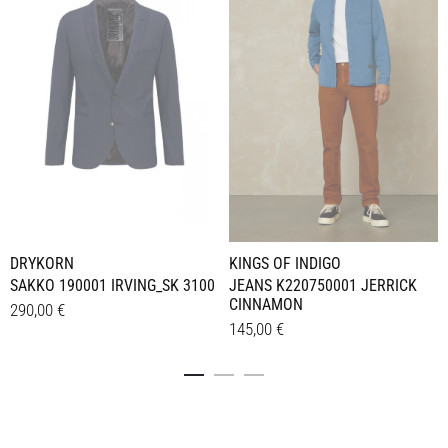
DRYKORN
KINGS OF INDIGO
SAKKO 190001 IRVING_SK 3100
JEANS K220750001 JERRICK
CINNAMON
290,00
€
145,00
€
Dieses
Details
Dieses
Details
Produkt
Produkt
weist
weist
mehrere
mehrere
Varianten