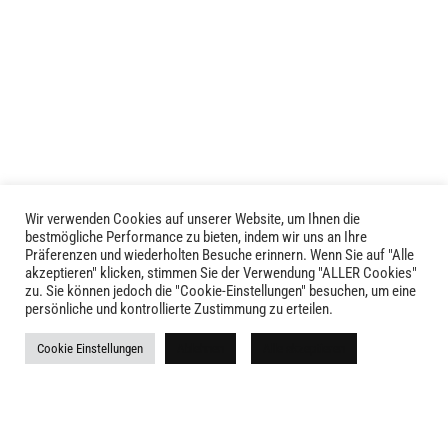
Wir verwenden Cookies auf unserer Website, um Ihnen die
LIVID © 2024
bestmögliche Performance zu bieten, indem wir uns an Ihre
Präferenzen und wiederholten Besuche erinnern. Wenn Sie auf "Alle
akzeptieren" klicken, stimmen Sie der Verwendung "ALLER Cookies"
Kontakt
zu. Sie können jedoch die "Cookie-Einstellungen" besuchen, um eine
persönliche und kontrollierte Zustimmung zu erteilen.
Versandkosten
Cookie Einstellungen
Ablehnen
Alle akzeptieren
Rückgabe
Widerruf
AGB