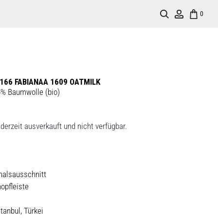
Search
Account
0
166 FABIANAA 1609 OATMILK
5% Baumwolle (bio)
derzeit ausverkauft und nicht verfügbar.
halsausschnitt
opfleiste
stanbul, Türkei