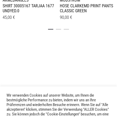
ARMEDANGELS
MODSTRÖM
SHIRT 30005167 TARJAA 1677
HOSE CLARKEMD PRINT PANTS
UNDYED.0
CLASSIC GREEN
45,00
€
90,00
€
Dieses
Dieses
Details
Details
Produkt
Produkt
weist
weist
mehrere
mehrere
Varianten
Varianten
auf.
auf.
Die
Die
Optionen
Optionen
können
können
auf
auf
der
der
Produktseite
Produktseite
Wir verwenden Cookies auf unserer Website, um Ihnen die
LIVID © 2024
bestmögliche Performance zu bieten, indem wir uns an Ihre
gewählt
gewählt
Präferenzen und wiederholten Besuche erinnern. Wenn Sie auf "Alle
werden
werden
akzeptieren" klicken, stimmen Sie der Verwendung "ALLER Cookies"
Kontakt
zu. Sie können jedoch die "Cookie-Einstellungen" besuchen, um eine