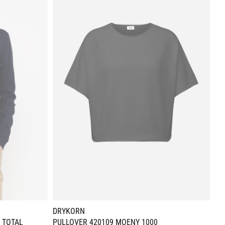
DRYKORN
DR
 TOTAL
PULLOVER 420109 MOENY 1000
PU