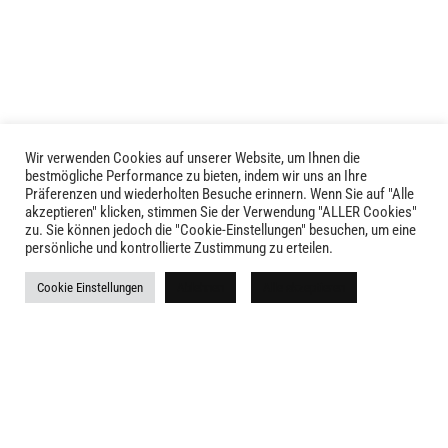
Wir verwenden Cookies auf unserer Website, um Ihnen die
LIVID © 2024
bestmögliche Performance zu bieten, indem wir uns an Ihre
Präferenzen und wiederholten Besuche erinnern. Wenn Sie auf "Alle
akzeptieren" klicken, stimmen Sie der Verwendung "ALLER Cookies"
Kontakt
zu. Sie können jedoch die "Cookie-Einstellungen" besuchen, um eine
persönliche und kontrollierte Zustimmung zu erteilen.
Versandkosten
Cookie Einstellungen
Ablehnen
Alle akzeptieren
Rückgabe
Widerruf
AGB
Impressum
Datenschutz