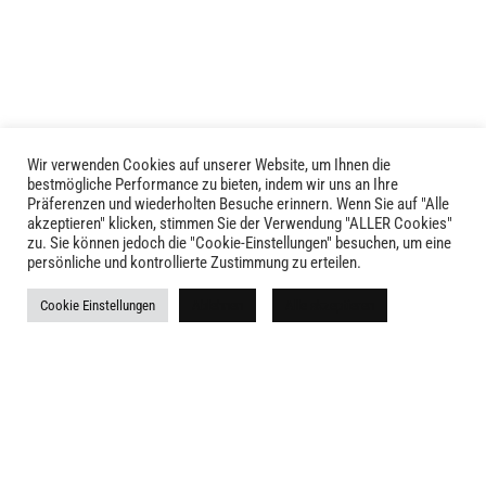
Wir verwenden Cookies auf unserer Website, um Ihnen die
LIVID © 2024
bestmögliche Performance zu bieten, indem wir uns an Ihre
Präferenzen und wiederholten Besuche erinnern. Wenn Sie auf "Alle
akzeptieren" klicken, stimmen Sie der Verwendung "ALLER Cookies"
Kontakt
zu. Sie können jedoch die "Cookie-Einstellungen" besuchen, um eine
persönliche und kontrollierte Zustimmung zu erteilen.
Versandkosten
Cookie Einstellungen
Ablehnen
Alle akzeptieren
Rückgabe
Widerruf
AGB
Impressum
Datenschutz