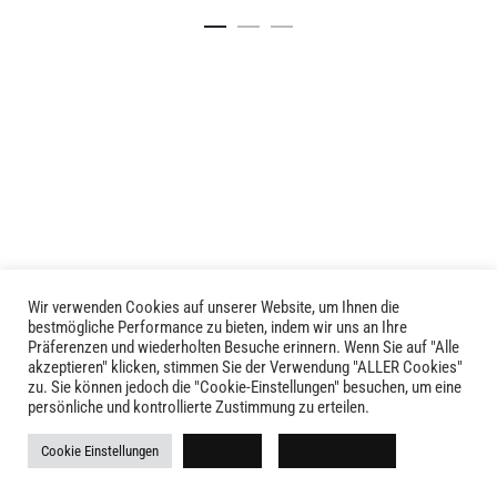
Details
Produkt
weist
mehrere
Varianten
auf.
Die
Optionen
können
auf
der
Produktseite
gewählt
Wir verwenden Cookies auf unserer Website, um Ihnen die
LIVID © 2024
bestmögliche Performance zu bieten, indem wir uns an Ihre
werden
Präferenzen und wiederholten Besuche erinnern. Wenn Sie auf "Alle
akzeptieren" klicken, stimmen Sie der Verwendung "ALLER Cookies"
Kontakt
zu. Sie können jedoch die "Cookie-Einstellungen" besuchen, um eine
persönliche und kontrollierte Zustimmung zu erteilen.
Versandkosten
Cookie Einstellungen
Ablehnen
Alle akzeptieren
Rückgabe
Widerruf