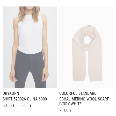
DRYKORN
COLORFUL STANDARD
SHIRT 520026 OLINA 6000
SCHAL MERINO WOOL SCARF
IVORY WHITE
50,00
€
–
60,00
€
70,00
€
Dieses
Details