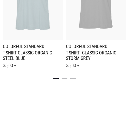
COLORFUL STANDARD
COLORFUL STANDARD
T-SHIRT CLASSIC ORGANIC
T-SHIRT CLASSIC ORGANIC
STEEL BLUE
STORM GREY
35,00
€
35,00
€
Dieses
Dieses
Details
Details
Produkt
Produkt
weist
weist
mehrere
mehrere
Varianten
Varianten
auf.
auf.
Die
Die
Optionen
Optionen