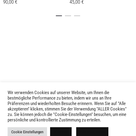
90,00
€
45,00
€
Dieses
Dieses
Details
Details
Produkt
Produkt
weist
weist
mehrere
mehrere
Varianten
Varianten
auf.
auf.
Die
Die
Optionen
Optionen
können
können
auf
auf
der
der
Produktseite
Produktseite
Wir verwenden Cookies auf unserer Website, um Ihnen die
LIVID © 2024
bestmögliche Performance zu bieten, indem wir uns an Ihre
gewählt
gewählt
Präferenzen und wiederholten Besuche erinnern. Wenn Sie auf "Alle
werden
werden
akzeptieren" klicken, stimmen Sie der Verwendung "ALLER Cookies"
Kontakt
zu. Sie können jedoch die "Cookie-Einstellungen" besuchen, um eine
persönliche und kontrollierte Zustimmung zu erteilen.
Versandkosten
Cookie Einstellungen
Ablehnen
Alle akzeptieren
Rückgabe