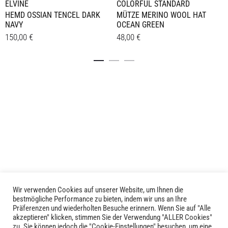
ELVINE
COLORFUL STANDARD
HEMD OSSIAN TENCEL DARK
MÜTZE MERINO WOOL HAT
NAVY
OCEAN GREEN
150,00
€
48,00
€
Dieses
Details
Details
Produkt
weist
mehrere
Varianten
auf.
Die
Optionen
können
auf
der
Produktseite
Wir verwenden Cookies auf unserer Website, um Ihnen die
LIVID © 2024
gewählt
bestmögliche Performance zu bieten, indem wir uns an Ihre
Präferenzen und wiederholten Besuche erinnern. Wenn Sie auf "Alle
werden
akzeptieren" klicken, stimmen Sie der Verwendung "ALLER Cookies"
Kontakt
zu. Sie können jedoch die "Cookie-Einstellungen" besuchen, um eine