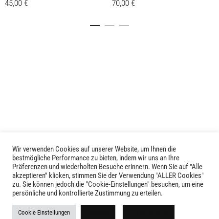
45,00
€
70,00
€
Dieses
Details
Details
Produkt
weist
mehrere
Varianten
auf.
Die
Optionen
können
auf
der
Produktseite
Wir verwenden Cookies auf unserer Website, um Ihnen die
LIVID © 2024
bestmögliche Performance zu bieten, indem wir uns an Ihre
gewählt
Präferenzen und wiederholten Besuche erinnern. Wenn Sie auf "Alle
werden
akzeptieren" klicken, stimmen Sie der Verwendung "ALLER Cookies"
Kontakt
zu. Sie können jedoch die "Cookie-Einstellungen" besuchen, um eine
persönliche und kontrollierte Zustimmung zu erteilen.
Versandkosten
Cookie Einstellungen
Ablehnen
Alle akzeptieren
Rückgabe