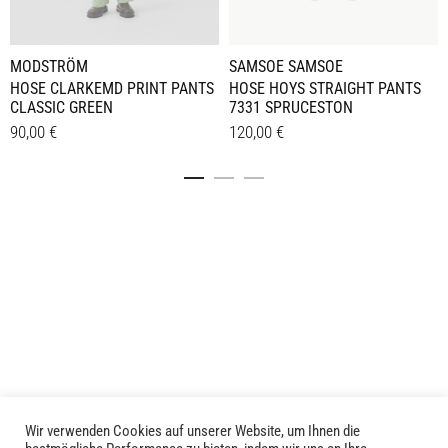
MODSTRÖM
SAMSOE SAMSOE
HOSE CLARKEMD PRINT PANTS
HOSE HOYS STRAIGHT PANTS
CLASSIC GREEN
7331 SPRUCESTON
90,00
€
120,00
€
Dieses
Dieses
Details
Details
Produkt
Produkt
weist
weist
mehrere
mehrere
Varianten
Varianten
auf.
auf.
Die
Die
Optionen
Optionen
können
können
auf
auf
der
der
Produktseite
Produktseite
Wir verwenden Cookies auf unserer Website, um Ihnen die
LIVID © 2024