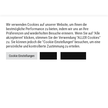
Optionen
können
auf
der
Produktseite
Wir verwenden Cookies auf unserer Website, um Ihnen die
LIVID © 2024
bestmögliche Performance zu bieten, indem wir uns an Ihre
gewählt
Präferenzen und wiederholten Besuche erinnern. Wenn Sie auf "Alle
werden
akzeptieren" klicken, stimmen Sie der Verwendung "ALLER Cookies"
Kontakt
zu. Sie können jedoch die "Cookie-Einstellungen" besuchen, um eine
persönliche und kontrollierte Zustimmung zu erteilen.
Versandkosten
Cookie Einstellungen
Ablehnen
Alle akzeptieren
Rückgabe
Widerruf
AGB
Impressum
Datenschutz
Newsletter