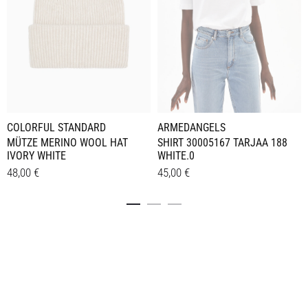
ARMEDANGELS
COLORFUL STANDARD
SHIRT 30005167 TARJAA 188
MÜTZE MERINO WOOL HAT
WHITE.0
IVORY WHITE
45,00
€
48,00
€
Dieses
Details
Details
Produkt
weist
mehrere
Varianten
auf.
Die