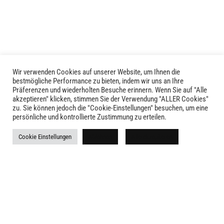
Die
Optionen
können
auf
der
Produktseite
gewählt
Wir verwenden Cookies auf unserer Website, um Ihnen die
LIVID © 2024
bestmögliche Performance zu bieten, indem wir uns an Ihre
werden
Präferenzen und wiederholten Besuche erinnern. Wenn Sie auf "Alle
akzeptieren" klicken, stimmen Sie der Verwendung "ALLER Cookies"
Kontakt
zu. Sie können jedoch die "Cookie-Einstellungen" besuchen, um eine
persönliche und kontrollierte Zustimmung zu erteilen.
Versandkosten
Cookie Einstellungen
Ablehnen
Alle akzeptieren
Rückgabe
Widerruf
AGB
Impressum
Datenschutz