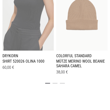
COLORFUL STANDARD
DRYKORN
MÜTZE MERINO WOOL BEANIE
SHIRT 520026 OLINA 1000
SAHARA CAMEL
60,00
€
38,00
€
Dieses
Details
Details
Produkt
weist
mehrere
Varianten
auf.