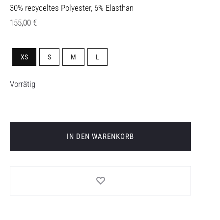
30% recyceltes Polyester, 6% Elasthan
155,00
€
XS
S
M
L
Vorrätig
IN DEN WARENKORB