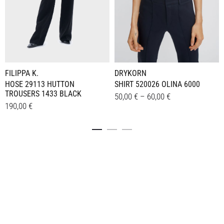
DRYKORN
FILIPPA K.
SHIRT 520026 OLINA 6000
HOSE 29113 HUTTON
TROUSERS 1433 BLACK
50,00
€
–
60,00
€
190,00
€
Dieses
Details
Dieses
Details
Produkt
Produkt
weist
weist
mehrere
mehrere
Varianten
Varianten
auf.
auf.
Die
Die
Optionen
Optionen
können
können
auf