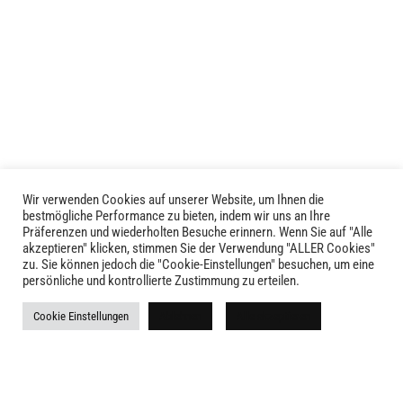
weist
mehrere
Varianten
auf.
Die
Optionen
können
auf
der
Produktseite
Wir verwenden Cookies auf unserer Website, um Ihnen die
LIVID © 2024
bestmögliche Performance zu bieten, indem wir uns an Ihre
gewählt
Präferenzen und wiederholten Besuche erinnern. Wenn Sie auf "Alle
werden
akzeptieren" klicken, stimmen Sie der Verwendung "ALLER Cookies"
Kontakt
zu. Sie können jedoch die "Cookie-Einstellungen" besuchen, um eine
persönliche und kontrollierte Zustimmung zu erteilen.
Versandkosten
Cookie Einstellungen
Ablehnen
Alle akzeptieren
Rückgabe
Widerruf
AGB