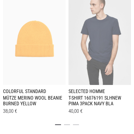
COLORFUL STANDARD
SELECTED HOMME
MÜTZE MERINO WOOL BEANIE
T-SHIRT 16076191 SLHNEW
BURNED YELLOW
PIMA 3PACK NAVY BLA
38,00
€
40,00
€
Dieses
Details
Details
Produkt