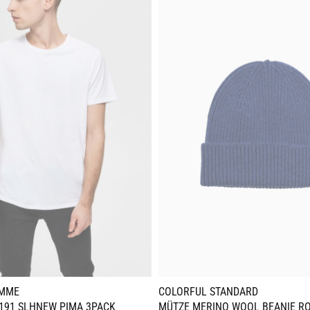
OMME
COLORFUL STANDARD
6191 SLHNEW PIMA 3PACK
MÜTZE MERINO WOOL BEANIE RO