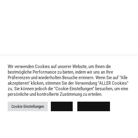
mehrere
mehrere
Varianten
Varianten
auf.
auf.
Die
Die
Optionen
Optionen
können
können
auf
auf
der
der
Produktseite
Produktseite
Wir verwenden Cookies auf unserer Website, um Ihnen die
LIVID © 2024
bestmögliche Performance zu bieten, indem wir uns an Ihre
gewählt
gewählt
Präferenzen und wiederholten Besuche erinnern. Wenn Sie auf "Alle
werden
werden
akzeptieren" klicken, stimmen Sie der Verwendung "ALLER Cookies"
Kontakt
zu. Sie können jedoch die "Cookie-Einstellungen" besuchen, um eine
persönliche und kontrollierte Zustimmung zu erteilen.
Versandkosten
Cookie Einstellungen
Ablehnen
Alle akzeptieren
Rückgabe
Widerruf
AGB