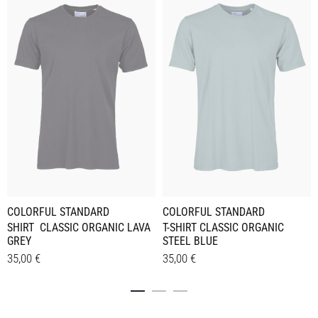
COLORFUL STANDARD
COLORFUL STANDARD
SHIRT CLASSIC ORGANIC LAVA
T-SHIRT CLASSIC ORGANIC
GREY
STEEL BLUE
35,00
€
35,00
€
Dieses
Dieses
Details
Details
Produkt
Produkt
weist
weist